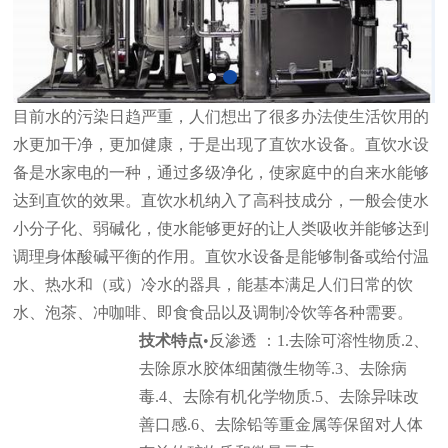
目前水的污染日趋严重，人们想出了很多办法使生活饮用的
水更加干净，更加健康，于是出现了直饮水设备。直饮水设
备是水家电的一种，通过多级净化，使家庭中的自来水能够
达到直饮的效果。直饮水机纳入了高科技成分，一般会使水
小分子化、弱碱化，使水能够更好的让人类吸收并能够达到
调理身体酸碱平衡的作用。直饮水设备是能够制备或给付温
水、热水和（或）冷水的器具，能基本满足人们日常的饮
水、泡茶、冲咖啡、即食食品以及调制冷饮等各种需要。
技术特点
•
反渗透 ：1.
去除可溶性物质
.
2
、
去除原水胶体细菌微生物等
.3
、去除病
毒
.4
、去除有机化学物
质.5、去除异味改
善口感.6、去除铅等重金属
等保留对人体