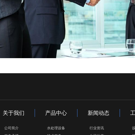
关于我们
产品中心
新闻动态
公司简介
水处理设备
行业资讯