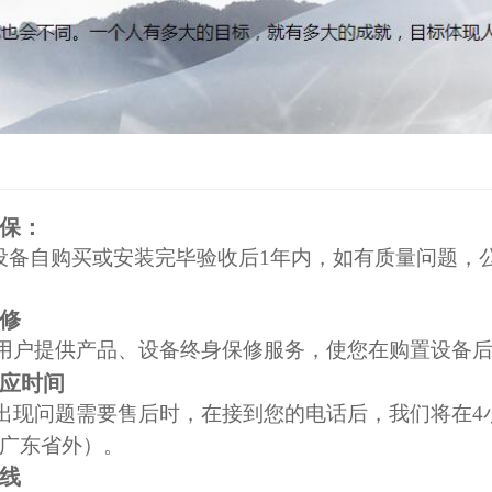
保：
设备自购买或安装完毕验收后1年内，如有质量问题，
修
用户提供产品、设备终身保修服务，使您在购置设备
应时间
出现问题需要售后时，在接到您的电话后，我们将在4
广东省外）。
线