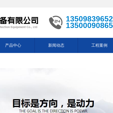
13509839652
13500090865
产品中心
新闻动态
工程案例