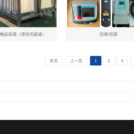
生物反应器（浸没式超滤）
仪表/仪器
首页
上一页
1
2
3